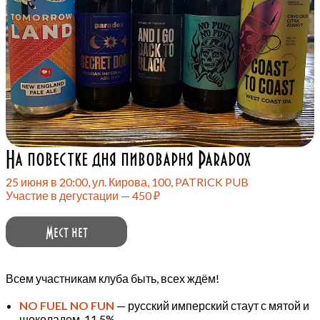
На повестке дня пивоварня Paradox
25 июня в 20:00, ул. Кирова, 100, PATRICK PUB
Участие в дегустации — 450 ₽
Мест нет
Всем участникам клуба быть, всех ждём!
NO FUEL NO FUN
— русский имперский стаут с мятой и
шоколадом, 11,5%