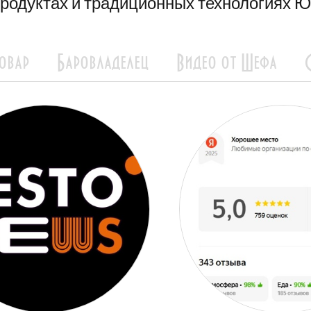
родуктах и традиционных технологиях Ю
овар
Баровладелец
Видео от Шефа