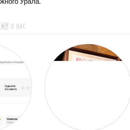
жного Урала.
СМИ о нас