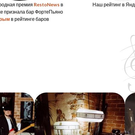
родная премия
RestoNews
в
Наш рейтинг в Ян
е признала бар ФортеПьяно
орым
в рейтинге баров