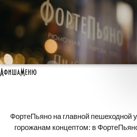
Афиша
Меню
ФортеПьяно на главной пешеходной у
горожанам концептом: в ФортеПьяно