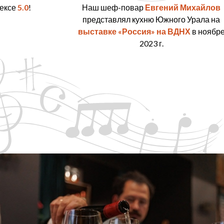
дексе
5.0
!
Наш шеф-повар
Евгений Михайлов
представлял кухню Южного Урала на
выставке «Россия» на ВДНХ
в ноябр
2023 г.