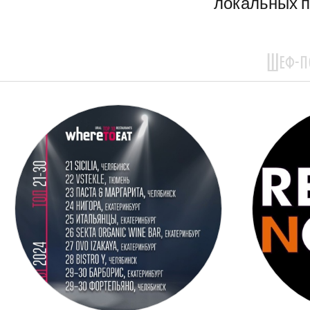
локальных п
Шеф-п