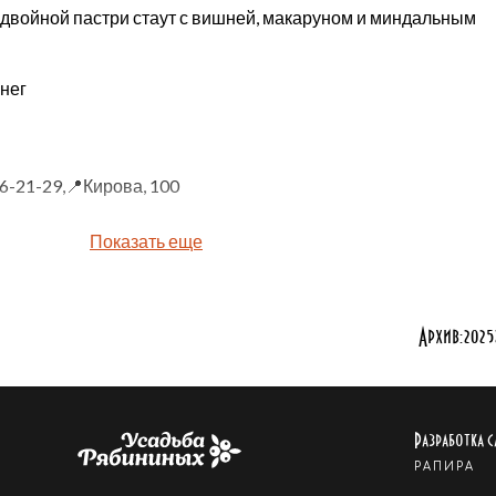
двойной пастри стаут с вишней, макаруном и миндальным
нег
76-21-29,📍Кирова, 100
Показать еще
Архив:
2025
Разработка с
РАПИРА