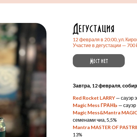
Дегустация
12 февраля в 20:00, ул. Кир
Участие в дегустации — 700 
Мест нет
Завтра, 12 февраля, соби
Red Rocket LARRY
— сауэр э
Magic Mess ГРАНЬ
— сауэр 
Magic Mess&Mantra MAGI
семенами чиа, 5,5%
Mantra MASTER OF PASTRI
13%