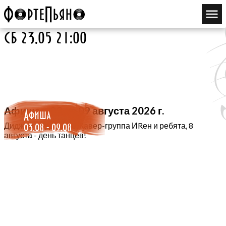
сб 23.05 21:00
Афиша с 03 по 09 августа 2026 г.
Афиша
03.08 - 09.08
Диджей во дворике, Кавер-группа ИRен и ребята, 8
августа - день танцев!