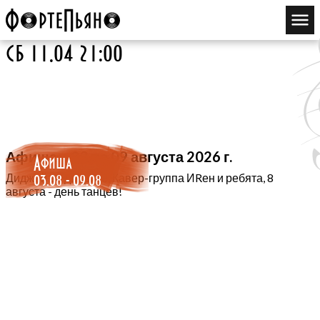
сб 11.04 21:00
Афиша с 03 по 09 августа 2026 г.
Афиша
03.08 - 09.08
Диджей во дворике, Кавер-группа ИRен и ребята, 8
августа - день танцев!