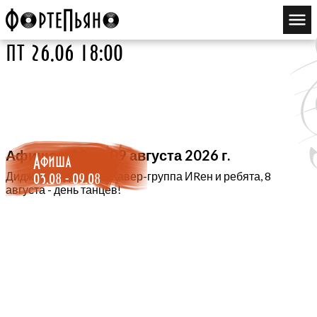
пт 26.06 18:00
Афиша с 03 по 09 августа 2026 г.
Афиша
03.08 - 09.08
Диджей во дворике, Кавер-группа ИRен и ребята, 8
августа - день танцев!