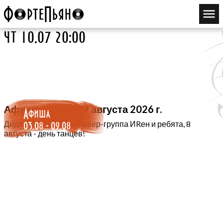
чт 10.07 20:00
Афиша с 03 по 09 августа 2026 г.
Афиша
03.08 - 09.08
Диджей во дворике, Кавер-группа ИRен и ребята, 8
августа - день танцев!