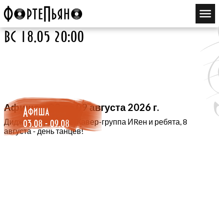
вс 18.05 20:00
Афиша с 03 по 09 августа 2026 г.
Афиша
03.08 - 09.08
Диджей во дворике, Кавер-группа ИRен и ребята, 8
августа - день танцев!