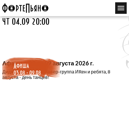
чт 04.09 20:00
Афиша с 03 по 09 августа 2026 г.
Афиша
03.08 - 09.08
Диджей во дворике, Кавер-группа ИRен и ребята, 8
августа - день танцев!