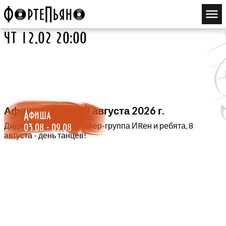
чт 12.02 20:00
Афиша с 03 по 09 августа 2026 г.
Афиша
03.08 - 09.08
Диджей во дворике, Кавер-группа ИRен и ребята, 8
августа - день танцев!