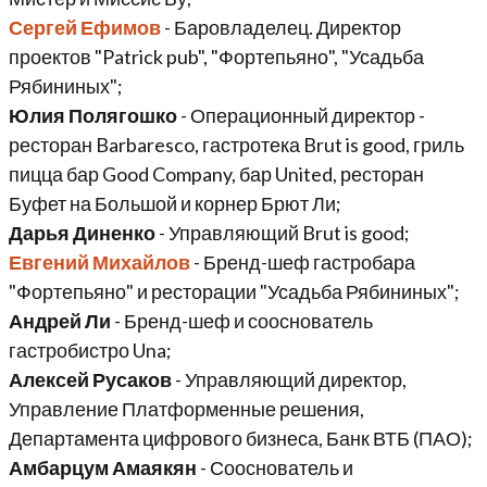
Сергей Ефимов
- Баровладелец. Директор
проектов "Patrick pub", "Фортепьяно", "Усадьба
Рябининых";
Юлия Полягошко
- Операционный директор -
ресторан Barbaresco, гастротека Brut is good, гриль
пицца бар Good Company, бар United, ресторан
Буфет на Большой и корнер Брют Ли;
Дарья Диненко
- Управляющий Brut is good;
Евгений Михайлов
- Бренд-шеф гастробара
"Фортепьяно" и ресторации "Усадьба Рябининых";
Андрей Ли
- Бренд-шеф и сооснователь
гастробистро Una;
Алексей Русаков
- Управляющий директор,
Управление Платформенные решения,
Департамента цифрового бизнеса, Банк ВТБ (ПАО);
Амбарцум Амаякян
- Сооснователь и