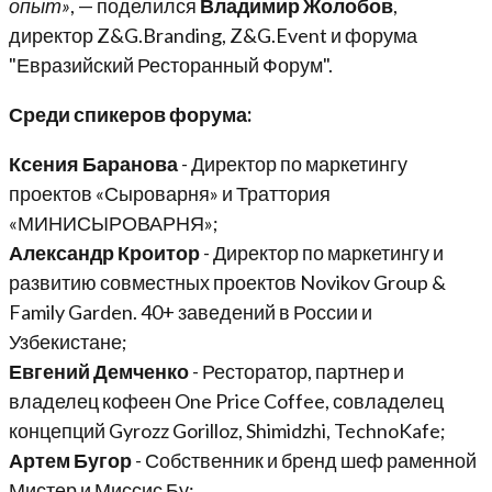
опыт»
, — поделился
Владимир Жолобов
,
директор Z&G.Branding, Z&G.Event и форума
"Евразийский Ресторанный Форум".
Среди спикеров форума:
Ксения Баранова
- Директор по маркетингу
проектов «Сыроварня» и Траттория
«МИНИСЫРОВАРНЯ»;
Александр Кроитор
- Директор по маркетингу и
развитию совместных проектов Novikov Group &
Family Garden. 40+ заведений в России и
Узбекистане;
Евгений Демченко
- Ресторатор, партнер и
владелец кофеен One Price Coffee, совладелец
концепций Gyrozz Gorilloz, Shimidzhi, TechnoKafe;
Артем Бугор
- Собственник и бренд шеф раменной
Мистер и Миссис Бу;