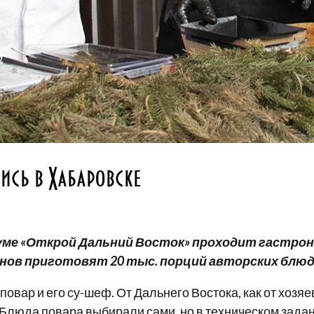
ись в Хабаровске
ме «Открой Дальний Восток» проходит гастрон
онов приготовят 20 тыс. порций авторских блюд
овар и его су-шеф. От Дальнего Востока, как от хозя
. Блюда повара выбирали сами, но в техническом зада