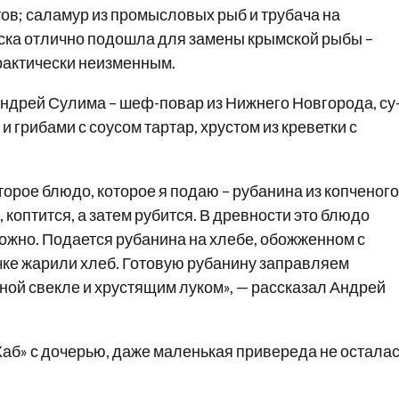
тов; саламур из промысловых рыб и трубача на
реска отлично подошла для замены крымской рыбы –
рактически неизменным.
Андрей Сулима – шеф-повар из Нижнего Новгорода, су
 грибами с соусом тартар, хрустом из креветки с
Второе блюдо, которое я подаю – рубанина из копченого
коптится, а затем рубится. В древности это блюдо
сложно. Подается рубанина на хлебе, обожженном с
лочке жарили хлеб. Готовую рубанину заправляем
ной свекле и хрустящим луком», — рассказал Андрей
аб» с дочерью, даже маленькая привереда не остала