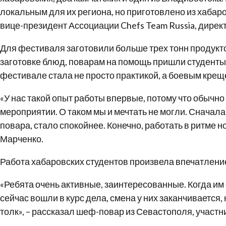
локальным для их региона, но приготовлено из хабар
вице-президент Ассоциации Chefs Team Russia, дире
Для фестиваля заготовили больше трех тонн продукто
заготовке блюд, поварам на помощь пришли студенты т
фестивале стала не просто практикой, а боевым крещ
«У нас такой опыт работы впервые, потому что обычно
мероприятии. О таком мы и мечтать не могли. Сначала
повара, стало спокойнее. Конечно, работать в ритме 
Марченко.
Работа хабаровских студентов произвела впечатление
«Ребята очень активные, заинтересованные. Когда им
сейчас вошли в курс дела, смена у них заканчивается,
толк», – рассказал шеф-повар из Севастополя, участн