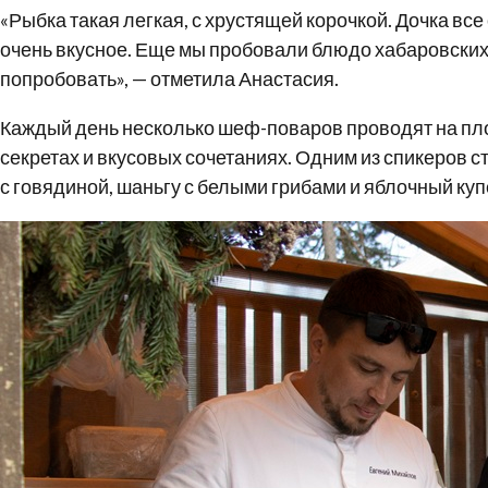
«Рыбка такая легкая, с хрустящей корочкой. Дочка вс
очень вкусное. Еще мы пробовали блюдо хабаровских п
попробовать», — отметила Анастасия.
Каждый день несколько шеф-поваров проводят на пло
секретах и вкусовых сочетаниях. Одним из спикеров с
с говядиной, шаньгу с белыми грибами и яблочный куп