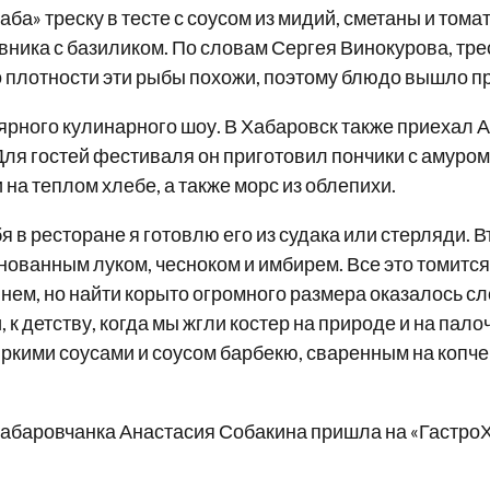
а» треску в тесте с соусом из мидий, сметаны и тома
овника с базиликом. По словам Сергея Винокурова, т
о плотности эти рыбы похожи, поэтому блюдо вышло п
ярного кулинарного шоу. В Хабаровск также приехал 
ля гостей фестиваля он приготовил пончики с амуром и
 на теплом хлебе, а также морс из облепихи.
я в ресторане я готовлю его из судака или стерляди. 
ванным луком, чесноком и имбирем. Все это томится, 
в нем, но найти корыто огромного размера оказалось 
, к детству, когда мы жгли костер на природе и на па
ркими соусами и соусом барбекю, сваренным на копче
Хабаровчанка Анастасия Собакина пришла на «ГастроХ