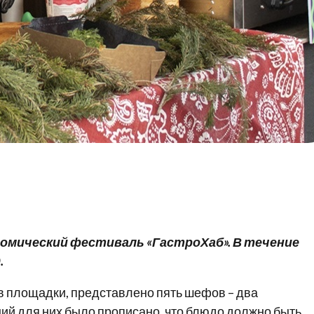
омический фестиваль «ГастроХаб». В течение
.
ев площадки, представлено пять шефов – два
ний для них было прописано, что блюдо должно быть