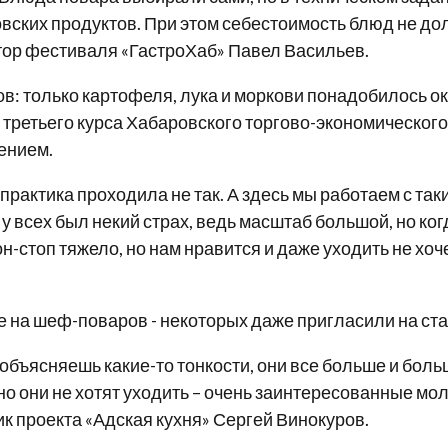
овских продуктов. При этом себестоимость блюд не до
ктор фестиваля «ГастроХаб» Павел Васильев.
в: только картофеля, лука и моркови понадобилось ок
ретьего курса Хабаровского торгово-экономического т
ением.
 практика проходила не так. А здесь мы работаем с т
 у всех был некий страх, ведь масштаб большой, но ко
нон-стоп тяжело, но нам нравится и даже уходить не х
 на шеф-поваров - некоторых даже пригласили на ста
 объясняешь какие-то тонкости, они все больше и бол
 но они не хотят уходить – очень заинтересованные мо
ик проекта «Адская кухня» Сергей Винокуров.