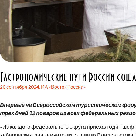
Гастрономические пути России сошл
20 сентября 2024,
ИА «Восток России»
Впервые на Всероссийском туристическом фору
трех дней 12 поваров из всех федеральных реги
«Из каждого федерального округа приехал один шеф-п
хабаровских, два камчатских и один из Владивостока