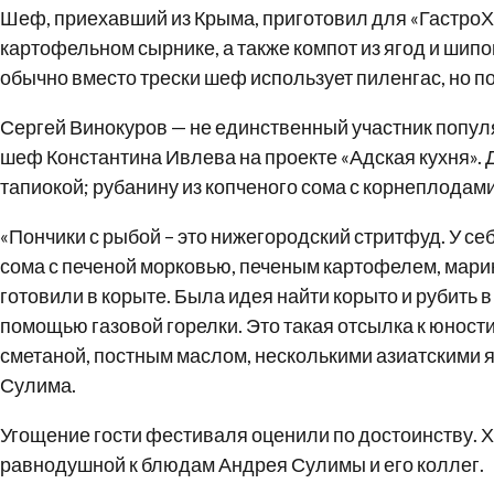
Шеф, приехавший из Крыма, приготовил для «ГастроХаб
картофельном сырнике, а также компот из ягод и шип
обычно вместо трески шеф использует пиленгас, но п
Сергей Винокуров — не единственный участник попул
шеф Константина Ивлева на проекте «Адская кухня». Д
тапиокой; рубанину из копченого сома с корнеплодами
«Пончики с рыбой – это нижегородский стритфуд. У себ
сома с печеной морковью, печеным картофелем, марино
готовили в корыте. Была идея найти корыто и рубить 
помощью газовой горелки. Это такая отсылка к юности
сметаной, постным маслом, несколькими азиатскими я
Сулима.
Угощение гости фестиваля оценили по достоинству. 
равнодушной к блюдам Андрея Сулимы и его коллег.