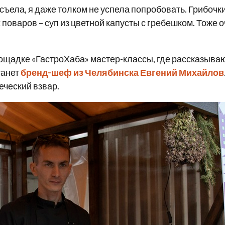
е съела, я даже толком не успела попробовать. Грибоч
оваров – суп из цветной капусты с гребешком. Тоже о
щадке «ГастроХаба» мастер-классы, где рассказываю
танет
бренд-шеф из Челябинска Евгений Михайлов
еческий взвар.