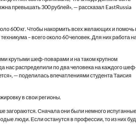
лжна превышать 300 рублей», — рассказал EastRussia
оло 600 кг. Чтобы накормить всех желающих и помочь 
ехникума – всего около 60 человек. Для них работа н
акими крутыми шеф-поварами и на таком крупном
гда нас распределили по два человека на каждого шеф
очется», — поделилась впечатлениями студента Таисия
жировку в свои регионы.
ьше загораются. Сначала они были немного испуганные
лодые люди. Если останутся в профессии, то из них буд