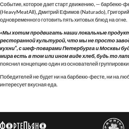
Событие, которое дает старт движению, — барбекю-фе
(HeavyMeatAll), Дмитрий Ефимов (Naturado), Григори
одновременного готовить пять хитовых блюд на огне.
«Мы хотим продвигать наши локальные продукты
ресторанной культурой, что мы не просто зав
кухни“, с шеф-поварами Петербурга и Москвы буд
мира есть в том или ином виде хлеб, будь то ла
пояснил концепцию один из основателей группировк
Победителей не будет ни на барбекю-фесте, ни на лю
интересует вкусная еда.