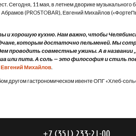
ст. Сегодня, 11 мая, в летнем дворике музыкального
й Абрамов (PROSTOBAR), Евгений Михайлов («ФортеПья
 и хорошую кухню. Нам важно, чтобы Челябинск,
одчане, которым достаточно пельменей. Мы сот
ем проводить совместные ужины. А в названии „Х
пша или пита. А соль — это философия и стиль п
и
Евгений Михайлов
.
бом другом гастрономическом ивенте ОПГ «Хлеб-соль»,
+7 (351) 233-21-00