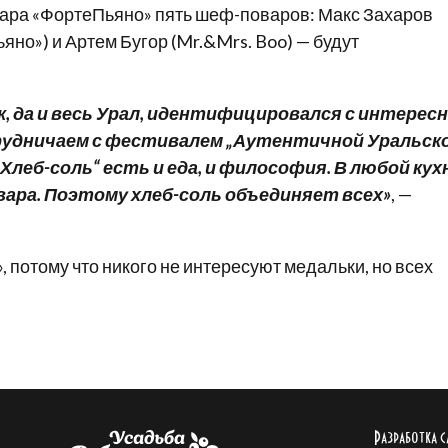
 бара «ФортеПьяно» пять шеф-поваров: Макс Захаров
но») и Артем Бугор (Mr.&Mrs. Boo) — будут
 да и весь Урал, идентифицировался с интерес
рудничаем с фестивалем „Аутентичной Уральск
леб-соль“ есть и еда, и философия. В любой кух
овара. Поэтому хлеб-соль объединяет всех»
, —
 потому что никого не интересуют медальки, но всех
Разработка с